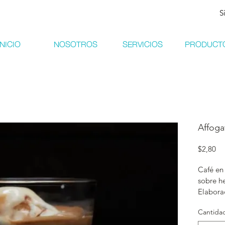
​
INICIO
NOSOTROS
SERVICIOS
PRODUCT
Affoga
Pr
$2,80
Café en
sobre h
Elabora
Cantida