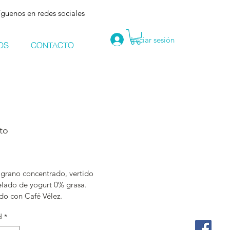
Síguenos en redes sociales
Iniciar sesión
OS
CONTACTO
to
ecio
 grano concentrado, vertido 
elado de yogurt 0% grasa. 
do con Café Vélez. 
d
*