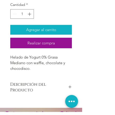
Cantidad
*
Agregar al carrito
Realizar compra
Helado de Yogurt 0% Grasa 
Mediano con waffle, chocolate y 
chocodisco.
Descripción del
Producto
Helado de Yogurt - Frozen Yogurt 0% 
grasa. Elaborado con materias primas 
descremadas para lograr una textura 
¡7 géneros musicales, para 7 días de