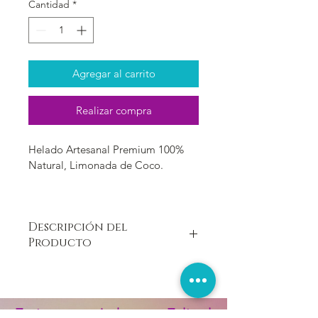
Cantidad
*
Agregar al carrito
Realizar compra
Helado Artesanal Premium 100% 
Natural, Limonada de Coco.
Beneficios del Limón:
- Fortalece el sistema inmune 
Descripción del
- Ayuda a perder peso
Producto
- Ayuda a la digestión 
- Rejuvenece la piel
Paletas Artesanales Premium 100% 
- Alcaliniza el estomago 
Naturales, libres de colorantes, 
- Propiedades antivirales y 
saborizantes, conservantes y 
antibacterianas 
¡7 géneros musicales, para 7 días de
emulsionantes. Nuestras paletas 